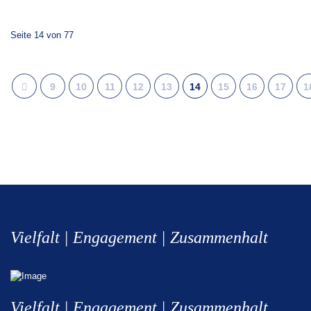
Seite 14 von 77
9
10
11
12
13
14
15
16
17
1
Vielfalt | Engagement | Zusammenhalt
Vielfalt | Engagement | Zusammenhalt