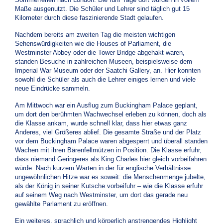
Maße ausgenutzt. Die Schüler und Lehrer sind täglich gut 15
Kilometer durch diese faszinierende Stadt gelaufen.
Nachdem bereits am zweiten Tag die meisten wichtigen
Sehenswürdigkeiten wie die Houses of Parliament, die
Westminster Abbey oder die Tower Bridge abgehakt waren,
standen Besuche in zahlreichen Museen, beispielsweise dem
Imperial War Museum oder der Saatchi Gallery, an. Hier konnten
sowohl die Schüler als auch die Lehrer einiges lernen und viele
neue Eindrücke sammeln.
Am Mittwoch war ein Ausflug zum Buckingham Palace geplant,
um dort den berühmten Wachwechsel erleben zu können, doch als
die Klasse ankam, wurde schnell klar, dass hier etwas ganz
Anderes, viel Größeres ablief. Die gesamte Straße und der Platz
vor dem Buckingham Palace waren abgesperrt und überall standen
Wachen mit ihren Bärenfellmützen in Position. Die Klasse erfuhr,
dass niemand Geringeres als King Charles hier gleich vorbeifahren
würde. Nach kurzem Warten in der für englische Verhältnisse
ungewöhnlichen Hitze war es soweit: die Menschenmenge jubelte,
als der König in seiner Kutsche vorbeifuhr – wie die Klasse erfuhr
auf seinem Weg nach Westminster, um dort das gerade neu
gewählte Parlament zu eröffnen.
Ein weiteres, sprachlich und körperlich anstrengendes Highlight