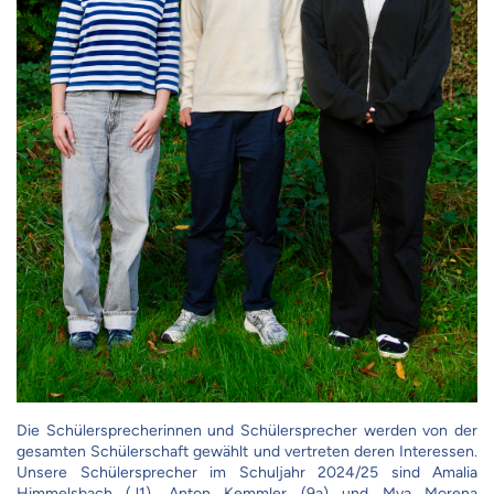
Die Schülersprecherinnen und Schülersprecher werden von der
gesamten Schülerschaft gewählt und vertreten deren Interessen.
Unsere Schülersprecher im Schuljahr 2024/25 sind
Amalia
Himmelsbach (J1),
Anton Kemmler (9a)
und
Mya Morena