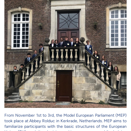
From November 1st to 3rd, the Model European Parliament (MEP)
took place at Abbey Rolduc in Kerkrade, Netherlands. MEP aims to
familiarize participants with the basic structures of the European