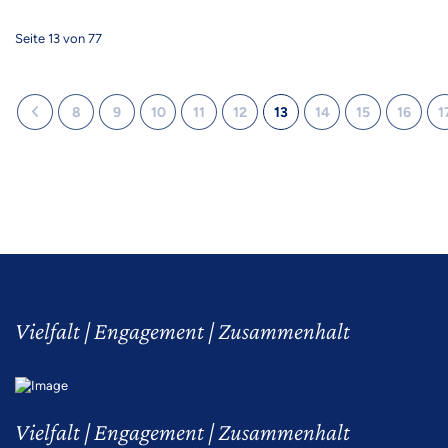
Seite 13 von 77
8
9
10
11
12
13
14
15
16
1
Vielfalt | Engagement | Zusammenhalt
Vielfalt | Engagement | Zusammenhalt