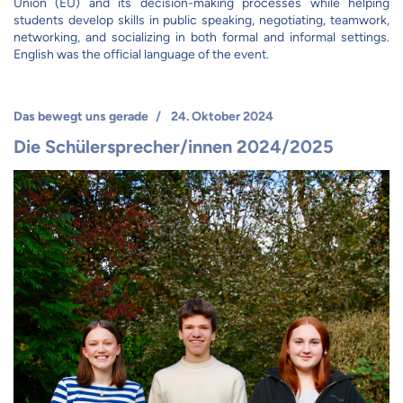
Union (EU) and its decision-making processes while helping
students develop skills in public speaking, negotiating, teamwork,
networking, and socializing in both formal and informal settings.
English was the official language of the event.
Das bewegt uns gerade
24. Oktober 2024
Die Schülersprecher/innen 2024/2025