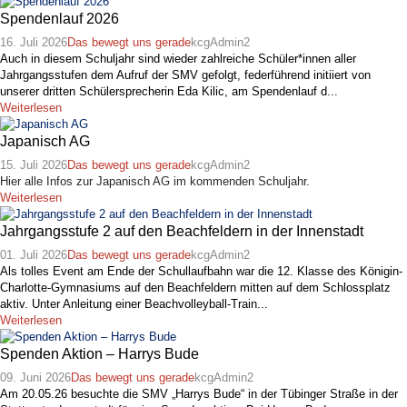
Spendenlauf 2026
16. Juli 2026
Das bewegt uns gerade
kcgAdmin2
Auch in diesem Schuljahr sind wieder zahlreiche Schüler*innen aller
Jahrgangsstufen dem Aufruf der SMV gefolgt, federführend initiiert von
unserer dritten Schülersprecherin Eda Kilic, am Spendenlauf d...
Weiterlesen
Japanisch AG
15. Juli 2026
Das bewegt uns gerade
kcgAdmin2
Hier alle Infos zur Japanisch AG im kommenden Schuljahr.
Weiterlesen
Jahrgangsstufe 2 auf den Beachfeldern in der Innenstadt
01. Juli 2026
Das bewegt uns gerade
kcgAdmin2
Als tolles Event am Ende der Schullaufbahn war die 12. Klasse des Königin-
Charlotte-Gymnasiums auf den Beachfeldern mitten auf dem Schlossplatz
aktiv. Unter Anleitung einer Beachvolleyball-Train...
Weiterlesen
Spenden Aktion – Harrys Bude
09. Juni 2026
Das bewegt uns gerade
kcgAdmin2
Am 20.05.26 besuchte die SMV „Harrys Bude“ in der Tübinger Straße in der