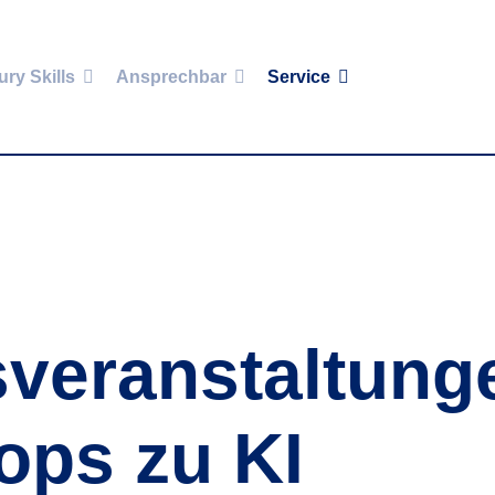
ury Skills
Ansprechbar
Service
sveranstaltung
ps zu KI