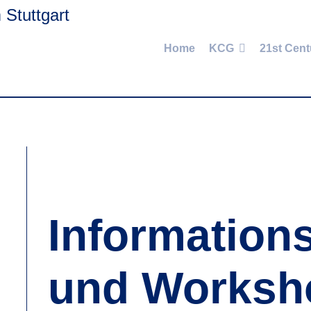
Home
KCG
21st Cent
Information
und Worksho