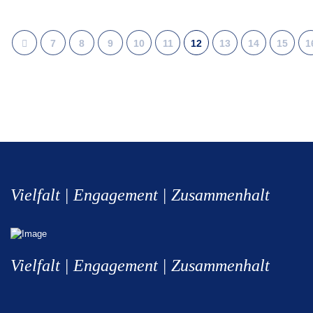
7
8
9
10
11
12
13
14
15
1
Vielfalt | Engagement | Zusammenhalt
Vielfalt | Engagement | Zusammenhalt