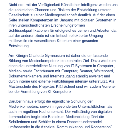
Nicht erst mit der Verfügbarkeit Künstlicher Intelligenz werden uns
die zahlreichen Chancen und Risiken der Entwicklung unserer
Gesellschaft zu einer Mediengesellschaft deutlich. Auf der einen
Seite stellen Kompetenzen im Umgang mit digitalen Systemen in
ihren unterschiedlichsten Erscheinungsformen
Schlüsselqualifikationen für erfolgreiches Lernen und Arbeiten dar,
auf der anderen Seite ist ein kritisch-reflektierter Umgang
mittlerweile ein wesentliches Kriterium einer gesunden
Entwicklung.
Am Königin-Charlotte-Gymnasium ist daher die umfassende
Bildung von Medienkompetenz ein zentrales Ziel. Dazu wird zum
einen die unterrichtliche Nutzung von IT-Systemen in Computer-,
Medien- sowie Fachräumen mit Computer, Beamer, Whiteboard,
Dokumentenkamera und Internetzugang ständig erweitert und
durch interne und externe Fortbildungen intensiv unterstützt. Als
Masterschule des Projektes
KI@School sind
wir zudem Vorreiter
bei der Vermittlung von KI-Kompetenz.
Darüber hinaus erfolgt die eigentliche Schulung der
Medienkompetenz sowohl in gesonderten Unterrichtfächern als
auch im regulären Fachunterricht. Der vollständig von digitalen
Lernmodulen begleitete Basiskurs Medienbildung führt die
Schülerinnen und Schüler in einem Doppelstundenmodel
umfassender in die Aspekte „Kommunikation und Kooperation“,