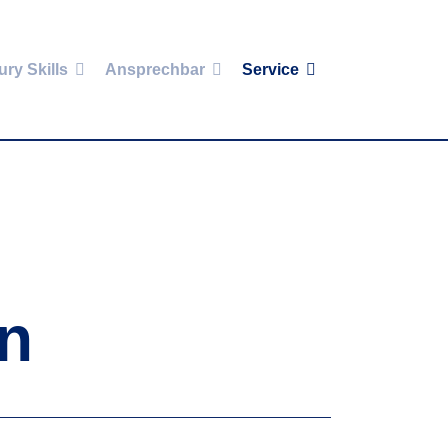
ury Skills
Ansprechbar
Service
n