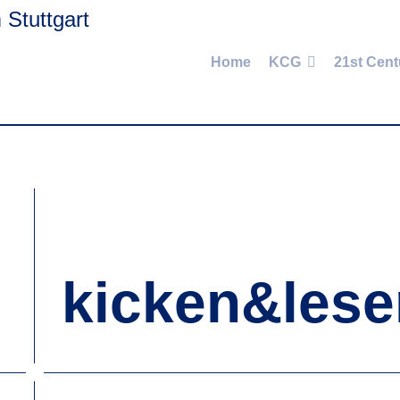
Home
KCG
21st Cent
kicken&lese