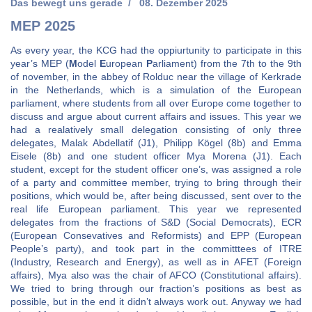
Das bewegt uns gerade
08. Dezember 2025
MEP 2025
As every year, the KCG had the oppiurtunity to participate in this
year’s MEP (
M
odel
E
uropean
P
arliament) from the 7th to the 9th
of november, in the abbey of Rolduc near the village of Kerkrade
in the Netherlands, which is a simulation of the European
parliament, where students from all over Europe come together to
discuss and argue about current affairs and issues. This year we
had a realatively small delegation consisting of only three
delegates, Malak Abdellatif (J1), Philipp Kögel (8b) and Emma
Eisele (8b) and one student officer Mya Morena (J1). Each
student, except for the student officer one’s, was assigned a role
of a party and committee member, trying to bring through their
positions, which would be, after being discussed, sent over to the
real life European parliament. This year we represented
delegates from the fractions of S&D (Social Democrats), ECR
(European Consevatives and Reformists) and EPP (European
People’s party), and took part in the committtees of ITRE
(Industry, Research and Energy), as well as in AFET (Foreign
affairs), Mya also was the chair of AFCO (Constitutional affairs).
We tried to bring through our fraction’s positions as best as
possible, but in the end it didn’t always work out. Anyway we had