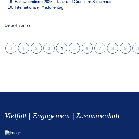
Halloweendisco 2025 - Tanz und Grusel im Schulhaus
Internationaler Mädchentag
Seite 4 von 77
1
2
3
4
5
6
7
8
9
1
Vielfalt | Engagement | Zusammenhalt