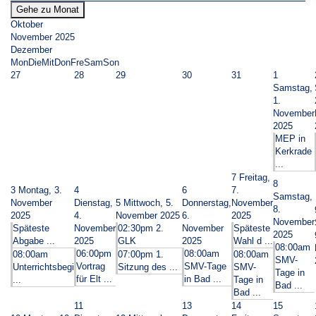
Gehe zu Monat
Oktober
November 2025
Dezember
Mon
Die
Mit
Don
Fre
Sam
Son
27
28
29
30
31
1
Samstag,
1.
November
2025
MEP in
Kerkrade
...
7
Freitag,
8
3
Montag, 3.
4
6
7.
Samstag,
November
Dienstag,
5
Mittwoch, 5.
Donnerstag,
November
8.
2025
4.
November 2025
6.
2025
November
Späteste
November
02:30pm 2.
November
Späteste
2025
Abgabe ...
2025
GLK
2025
Wahl d ...
08:00am
06:00pm
08:00am
08:00am
07:00pm 1.
08:00am
SMV-
Vortrag
SMV-Tage
Unterrichtsbegi
Sitzung des ...
SMV-
Tage in
für Elt ...
in Bad ...
...
Tage in
Bad ...
Bad ...
11
13
14
15