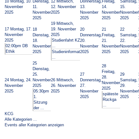
10
Montag, 10.
Dienstag,
12
Mittwoch,
Donnerstag,
Freitag,
Samstag,
November
11.
12. November
13.
14.
15.
2025
November
2025
November
November
November
2025
2025
2025
2025
19
Mittwoch,
17
Montag, 17.
19. November
18
20
21
22
November
2025
Dienstag,
Donnerstag,
Freitag,
Samstag,
2025
Studienfahrt KZ
18.
20.
21.
22.
02:00pm DB
...
November
November
November
November
Ethik
2025
Studieninformat
2025
2025
2025
...
25
28
Dienstag,
Freitag,
25.
27
29
28.
24
Montag, 24.
November
26
Mittwoch,
Donnerstag,
Samstag,
November
November
2025
26. November
27.
29.
2025
2025
05:30pm
2025
November
November
späteste
1.
2025
2025
Rückga
Sitzung
...
der ...
KCG
Alle Kategorien ...
Events aller Kategorien anzeigen