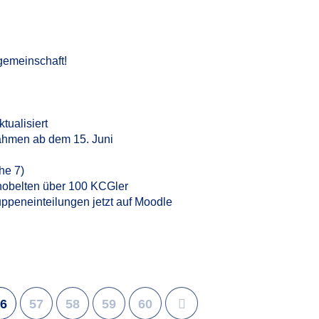
gemeinschaft!
ualisiert
ahmen ab dem 15. Juni
he 7)
knobelten über 100 KCGler
ppeneinteilungen jetzt auf Moodle
6
57
58
59
60