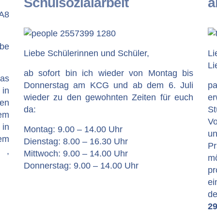
Schulsozialarbeit
a
ebe
Liebe Schülerinnen und Schüler,
Li
Li
ab sofort bin ich wieder von Montag bis
das
Donnerstag am KCG und ab dem 6. Juli
p
in
wieder zu den gewohnten Zeiten für euch
er
hen
da:
St
em
Vo
in
Montag: 9.00 – 14.00 Uhr
u
em
Dienstag: 8.00 – 16.30 Uhr
P
e ,
Mittwoch: 9.00 – 14.00 Uhr
m
Donnerstag: 9.00 – 14.00 Uhr
pr
ei
de
29