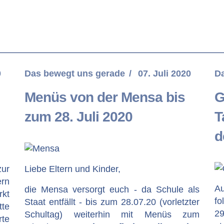
0
Das bewegt uns gerade
07. Juli 2020
D
Menüs von der Mensa bis
G
zum 28. Juli 2020
T
d
zur
Liebe Eltern und Kinder,
ern
Au
die Mensa versorgt euch - da Schule als
rkt
fo
Staat entfällt - bis zum 28.07.20 (vorletzter
tte
2
Schultag) weiterhin mit Menüs zum
te