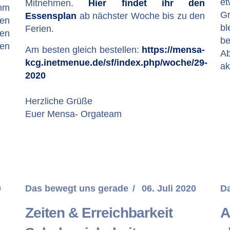
e
Mitnehmen.
Hier findet ihr den
mm
Gr
Essensplan
ab nächster Woche bis zu den
den
b
Ferien.
ien
b
den
Am besten gleich bestellen:
https://mensa-
Ab
kcg.inetmenue.de/sf/index.php/woche/29-
ak
2020
Herzliche Grüße
Euer Mensa- Orgateam
0
Das bewegt uns gerade
06. Juli 2020
D
Zeiten & Erreichbarkeit
A