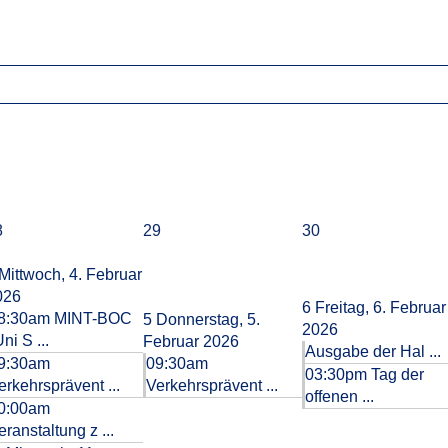
8
29
30
Mittwoch, 4. Februar
026
6
Freitag, 6. Februar
8:30am MINT-BOC
5
Donnerstag, 5.
2026
Uni S ...
Februar 2026
Ausgabe der Hal ...
9:30am
09:30am
03:30pm Tag der
erkehrsprävent ...
Verkehrsprävent ...
offenen ...
0:00am
eranstaltung z ...