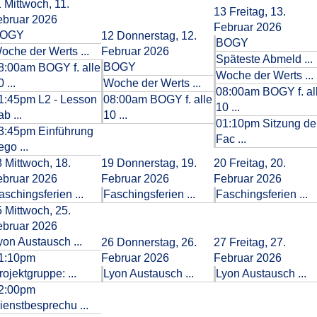
1
Mittwoch, 11.
13
Freitag, 13.
ebruar 2026
Februar 2026
OGY
12
Donnerstag, 12.
BOGY
oche der Werts ...
Februar 2026
Späteste Abmeld ...
BOGY
8:00am BOGY f. alle
Woche der Werts ...
 ...
Woche der Werts ...
08:00am BOGY f. al
1:45pm L2 - Lesson
08:00am BOGY f. alle
10 ...
ab ...
10 ...
01:10pm Sitzung de
3:45pm Einführung
Fac ...
ego ...
8
Mittwoch, 18.
19
Donnerstag, 19.
20
Freitag, 20.
ebruar 2026
Februar 2026
Februar 2026
aschingsferien ...
Faschingsferien ...
Faschingsferien ...
5
Mittwoch, 25.
ebruar 2026
yon Austausch ...
26
Donnerstag, 26.
27
Freitag, 27.
1:10pm
Februar 2026
Februar 2026
rojektgruppe: ...
Lyon Austausch ...
Lyon Austausch ...
2:00pm
ienstbesprechu ...