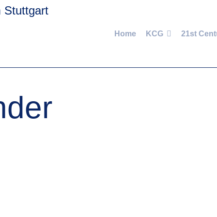
Home
KCG
21st Cent
nder