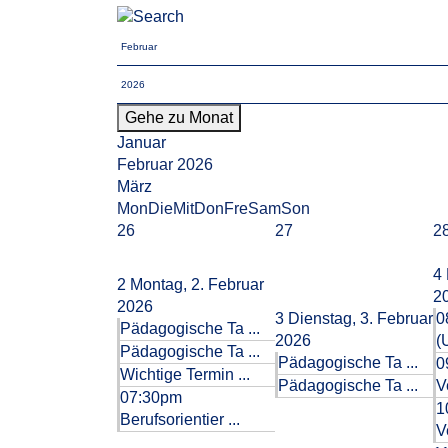
Gehe zu Monat
Januar
Februar 2026
März
Mon
Die
Mit
Don
Fre
Sam
Son
26
27
2
4
2
Montag, 2. Februar
2
2026
3
Dienstag, 3. Februar
0
Pädagogische Ta ...
2026
(
Pädagogische Ta ...
Pädagogische Ta ...
0
Wichtige Termin ...
Pädagogische Ta ...
V
07:30pm
1
Berufsorientier ...
V