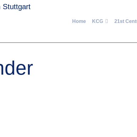
Home
KCG
21st Cent
nder