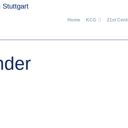
Home
KCG
21st Cent
nder