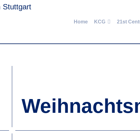
Home
KCG
21st Cent
Weihnachts