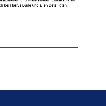
mitzuhelfen und einen kleinen Einblick in die
h bei Harrys Bude und allen Beteiligten.