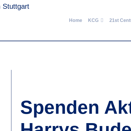
Home
KCG
21st Cent
Spenden Akt
Harrys Bud