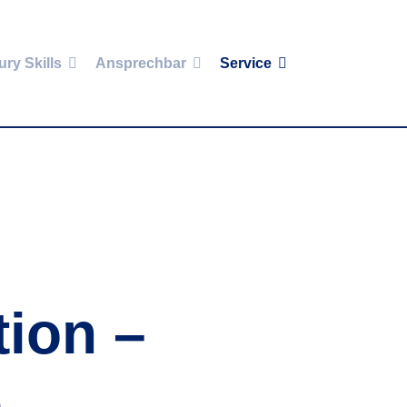
ury Skills
Ansprechbar
Service
ion –
e