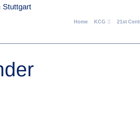
Home
KCG
21st Cent
nder