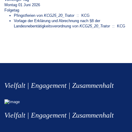
Montag 01 Juni 2026
Folgetag
Pfingstferien
von
KCG25_20_Trator
:: KCG
Vorlage der Erklärung und Abrechnung nach §8 der
Landesnebentätigkeitsverordnung
von
KCG25_20_Trator
:: KCG
Vielfalt | Engagement | Zusammenhalt
Vielfalt | Engagement | Zusammenhalt