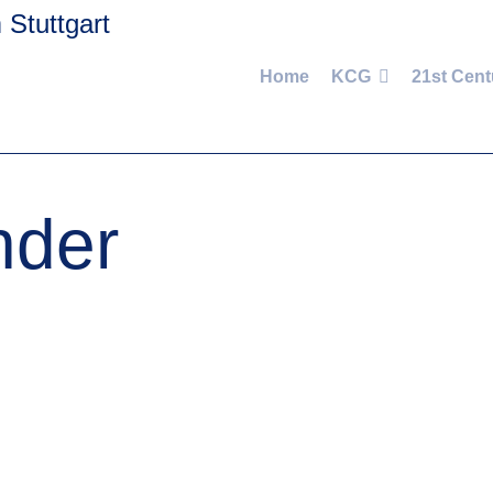
Home
KCG
21st Cent
nder