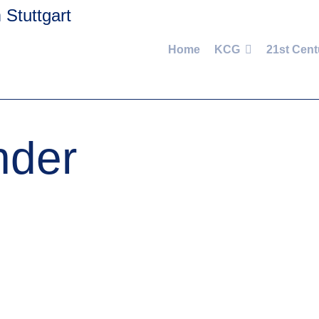
Home
KCG
21st Cent
nder