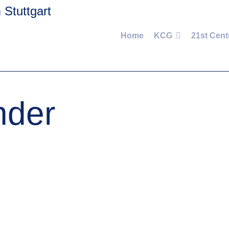
Home
KCG
21st Cent
nder