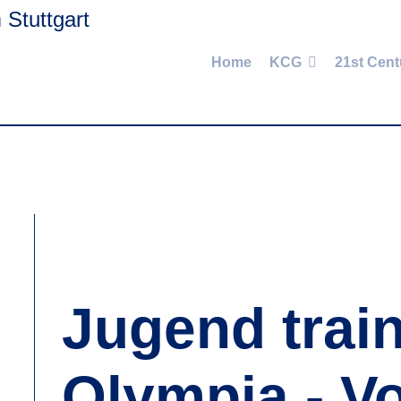
Home
KCG
21st Cent
Jugend train
Olympia - Vo