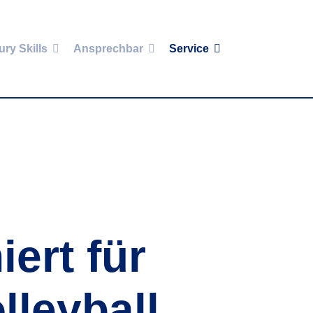
ury Skills
Ansprechbar
Service
iert für
lleyball