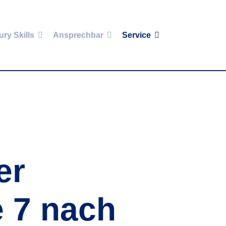
ury Skills
Ansprechbar
Service
er
e 7 nach