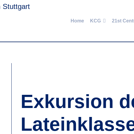
Home
KCG
21st Cent
Exkursion d
Lateinklass