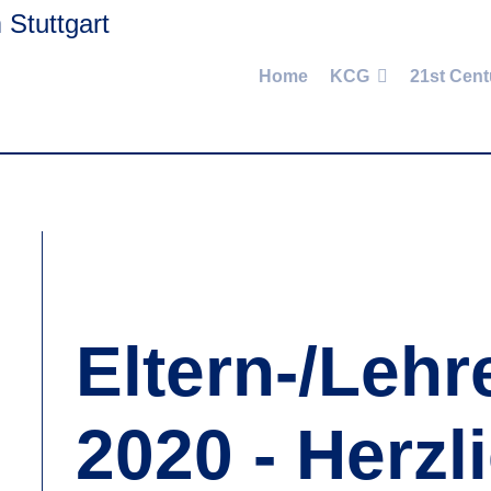
Home
KCG
21st Cent
Eltern-/Lehr
2020 - Herzl