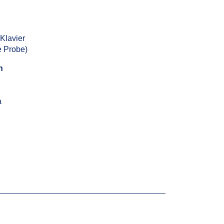
Klavier
e Probe)
n
a