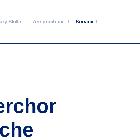
ury Skills
Ansprechbar
Service
erchor
iche