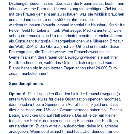
Dschungel. Zudem ist die Idee, dass die Frauen selbst bestimmen
können, welche Form der Unterstützung sie benötigen. Ziel ist es,
mit den Frauen gemeinsam zu schauen, was sie wirklich brauchen
und sie dann dabei zu unterstützen, ihre Existenz
wiederaufzubauen (braucht jemand Material für Hausbau, Kredit für
Felder, Geld für Lebensmittel, Werkzeuge, Medikamente...). Eine
sehr gute Freundin von Uta (sie arbeitet bereits seit vielen Jahren
als Consultant für große Hilfsorganisationen wie Misereor, Brot für
die Welt, USAID, die GIZ u.a.), ist vor Ort und unterstützt diese
Frauengruppe, die Teil der weltweiten Frauenbewegung ist.
Gemeinsam mit den Frauen der Bewegung werden sie auf ihrer
Plattform berichten, wofür das Geld letztlich eingesetzt wurde.
Bisher haben sie in den letzten Tagen schon über 24.000 Euro
zusammenbekommen!!
Spendenoptionen:
Option A
: Direkt spenden über den Link der Frauenbewegung (s.
unten) Wenn du etwas für diese Organisation spenden möchtest,
dann erscheint beim Spenden ein Aufruf für Trinkgeld und dass
dies eine Höhe von 15% des Gesamtbetrages haben soll. Diesen
Betrag anklicken und auf Null setzen. Das ist leider ein kleiner,
technischer Fehler, der beim schnellen Einrichten der Plattform
entstanden ist. Zudem wirst du aufgefordert, deine Mailadresse
anzugeben. Wenn du dies nicht möchtest, aber dennoch für die