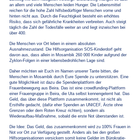
an allem und viele Menschen leiden Hunger. Die Lebensmittel
reichen für die hohe Zahl hilfsbedürftiger Menschen vorne und
hinten nicht aus. Durch die Feuchtigkeit besteht ein erhöhtes
Risiko, dass sich gefährliche Krankheiten verbreiten. Auch steigt
täglich die Zahl der Todesfälle weiter an und liegt inzwischen bei
über 400.
Die Menschen vor Ort leben in einem absoluten
Ausnahmezustand. Die Hilfsorganisation SOS-Kinderdorf geht
davon aus, dass allein in Mosambik 260 000 Kinder aufgrund der
Zyklon-Folgen in einer lebensbedrohlichen Lage sind.
Daher möchten wir Euch im Namen unserer Tante bitten, die
Menschen in Mosambik durch Eure Spende zu unterstützen. Eine
gute Möglichkeit ist dazu die Spendenplattform der
Frauenbewegung aus Beira. Das ist eine crowdfunding-Plattform
einer Frauengruppe in Beira, die Uta selbst kennengelernt hat. Das
Geld, das über diese Plattform zusammenkommt, ist nicht als
Ersthilfe gedacht, (dafür eher Spenden an UNICEF, Ärzte ohne
Grenzen oder dem Roten Kreuz richten), sondern als
Wiederaufbau-Maßnahme, sobald die erste Not überstanden ist.
Die Idee: Das Geld, das zusammenkommt wird zu 100% Frauen in
Not vor Ort zur Verfügung gestellt. Anders als bei den großen
Hilfsorganisationen versickern somit keine Gelder im Bürokratie-