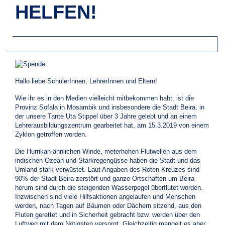
HELFEN!
Hallo liebe SchülerInnen, LehrerInnen und Eltern!
Wie ihr es in den Medien vielleicht mitbekommen habt, ist die
Provinz Sofala in Mosambik und insbesondere die Stadt Beira, in
der unsere Tante Uta Stippel über 3 Jahre gelebt und an einem
Lehrerausbildungszentrum gearbeitet hat, am 15.3.2019 von einem
Zyklon getroffen worden.
Die Hurrikan-ähnlichen Winde, meterhohen Flutwellen aus dem
indischen Ozean und Starkregengüsse haben die Stadt und das
Umland stark verwüstet. Laut Angaben des Roten Kreuzes sind
90% der Stadt Beira zerstört und ganze Ortschaften um Beira
herum sind durch die steigenden Wasserpegel überflutet worden.
Inzwischen sind viele Hilfsaktionen angelaufen und Menschen
werden, nach Tagen auf Bäumen oder Dächern sitzend, aus den
Fluten gerettet und in Sicherheit gebracht bzw. werden über den
Luftweg mit dem Nötigsten versorgt. Gleichzeitig mangelt es aber