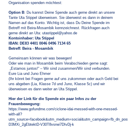
Organisation spenden möchtest:
Option B
: Du kannst Deine Spende auch gerne direkt an unsere
Tante Uta Stippel überweisen. Sie überweist es dann in deinem
Namen auf das Konto. Wichtig ist, dass Du Deine Spende im
Betreff mit Beira-Mosambik kennzeichnest. Rückfragen auch
gerne direkt an Uta:
utastippel@yahoo.de
Kontoinhaber: Uta Stippel
IBAN: DE83 4401 0046 0496 7134 65
Betreff: Beira - Mosambik
Gemeinsam können wir was bewegen!
Oder wie man in Mosambik beim Verabschieden gerne sagt:
„Estamos juntos!“ – Wir sind zusammen/Wir sind verbunden.
Eure Lia und Juno Ehmer
(Ihr könnt bei Fragen gerne auf uns zukommen oder auch Geld bei
uns abgeben (Lia, Klasse 7d und Juno, Klasse 5c) und wir
überweisen es dann weiter an Uta Stippel.
Hier der Link für die Spende ein paar Infos zu der
Frauenbewegung:
https://www.gofundme.com/ciclone-idai-messed-with-one-messed-
with-all?
utm_source=facebook&utm_medium=social&utm_campaign=fb_dn_pos
D3MXi_2gEbtektD-V30T8vsrwi7DIvDj-k